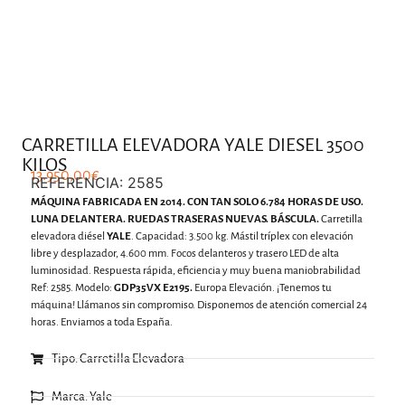
.
CARRETILLA ELEVADORA YALE DIESEL 3500
KILOS
13.950,00
€
REFERENCIA: 2585
MÁQUINA FABRICADA EN 2014. CON TAN SOLO 6.784 HORAS DE USO.
LUNA DELANTERA. RUEDAS TRASERAS NUEVAS. BÁSCULA.
Carretilla
elevadora diésel
YALE
. Capacidad: 3.500 kg. Mástil tríplex con elevación
libre y desplazador, 4.600 mm. Focos delanteros y trasero LED de alta
luminosidad. Respuesta rápida, eficiencia y muy buena maniobrabilidad
Ref: 2585. Modelo:
GDP35VX E2195.
Europa Elevación. ¡Tenemos tu
máquina! Llámanos sin compromiso. Disponemos de atención comercial 24
horas. Enviamos a toda España.
Tipo: Carretilla Elevadora
Marca: Yale