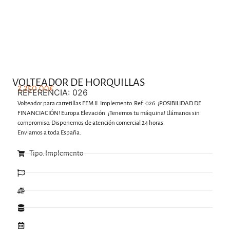
.
VOLTEADOR DE HORQUILLAS
2.250,00
€
REFERENCIA: 026
Volteador para carretillas FEM II. Implemento. Ref: 026. ¡POSIBILIDAD DE
FINANCIACIÓN! Europa Elevación. ¡Tenemos tu máquina! Llámanos sin
compromiso. Disponemos de atención comercial 24 horas.
Enviamos a toda España.
Tipo: Implemento