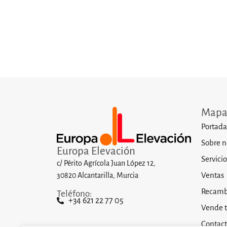
Mapa 
Portada
Sobre n
Europa Elevación
Servicio
c/ Périto Agrícola Juan López 12,
Ventas
30820 Alcantarilla, Murcia
Recamb
Teléfono:
+34 621 22 77 05
Vende 
Contac