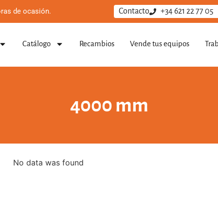
ras de ocasión.
Contacto
+34 621 22 77 05
Catálogo
Recambios
Vende tus equipos
Tra
4000 mm
No data was found