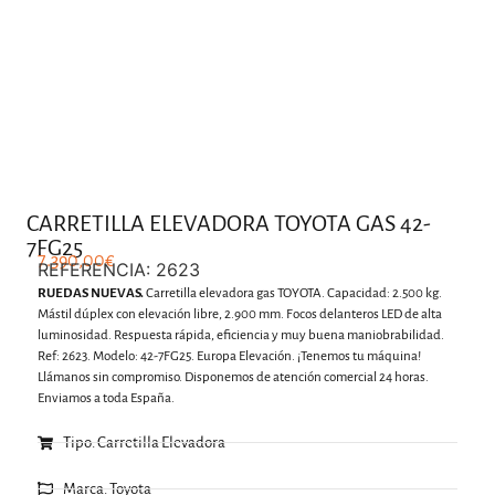
.
CARRETILLA ELEVADORA TOYOTA GAS 42-
7FG25
7.390,00
€
REFERENCIA: 2623
RUEDAS NUEVAS.
Carretilla elevadora gas TOYOTA. Capacidad: 2.500 kg.
Mástil dúplex con elevación libre, 2.900 mm. Focos delanteros LED de alta
luminosidad. Respuesta rápida, eficiencia y muy buena maniobrabilidad.
Ref: 2623. Modelo: 42-7FG25. Europa Elevación. ¡Tenemos tu máquina!
Llámanos sin compromiso. Disponemos de atención comercial 24 horas.
Enviamos a toda España.
Tipo: Carretilla Elevadora
Marca: Toyota