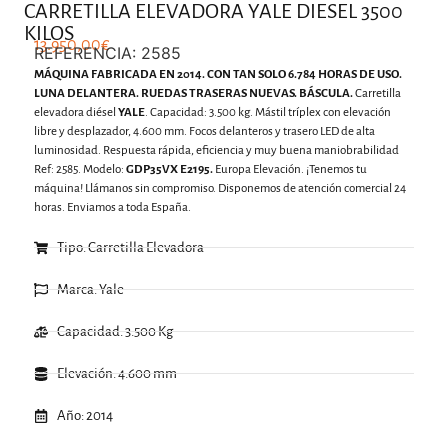
CARRETILLA ELEVADORA YALE DIESEL 3500
KILOS
13.950,00
€
REFERENCIA: 2585
MÁQUINA FABRICADA EN 2014. CON TAN SOLO 6.784 HORAS DE USO.
LUNA DELANTERA. RUEDAS TRASERAS NUEVAS. BÁSCULA.
Carretilla
elevadora diésel
YALE
. Capacidad: 3.500 kg. Mástil tríplex con elevación
libre y desplazador, 4.600 mm. Focos delanteros y trasero LED de alta
luminosidad. Respuesta rápida, eficiencia y muy buena maniobrabilidad
Ref: 2585. Modelo:
GDP35VX E2195.
Europa Elevación. ¡Tenemos tu
máquina! Llámanos sin compromiso. Disponemos de atención comercial 24
horas. Enviamos a toda España.
Tipo: Carretilla Elevadora
Marca: Yale
Capacidad: 3.500 Kg
Elevación: 4.600 mm
Año: 2014