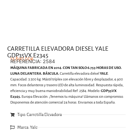
.
CARRETILLA ELEVADORA DIESEL YALE
GDP35VX E2345
13.890,00
€
REFERENCIA: 2584
MÁQUINA FABRICADA EN 2014. CON TAN SOLO 6.753 HORAS DE USO.
LUNA DELANTERA. BÁSCULA.
Carretilla elevadora diésel
YALE
.
Capacidad: 3.500 kg. Mástil tríplex con elevación libre y desplazador, 4.900
mm. Focos delanteros y trasero LED de alta luminosidad. Respuesta rápida,
eficiencia y muy buena maniobrabilidad Ref: 2584. Modelo:
GDP35VX
E2345.
Europa Elevación. ¡Tenemos tu máquina! Llámanos sin compromiso.
Disponemos de atención comercial 24 horas. Enviamos a toda España.
Tipo: Carretilla Elevadora
Marca: Yale