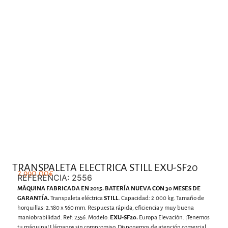
.
TRANSPALETA ELECTRICA STILL EXU-SF20
2.990,00
€
REFERENCIA: 2556
MÁQUINA FABRICADA EN 2015. BATERÍA NUEVA CON 30 MESES DE
GARANTÍA.
Transpaleta eléctrica
STILL
. Capacidad: 2.000 kg. Tamaño de
horquillas: 2.380 x 560 mm. Respuesta rápida, eficiencia y muy buena
maniobrabilidad. Ref: 2556. Modelo:
EXU-SF20.
Europa Elevación. ¡Tenemos
tu máquina! Llámanos sin compromiso. Disponemos de atención comercial