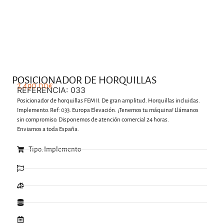
.
POSICIONADOR DE HORQUILLAS
2.490,00
€
REFERENCIA: 033
Posicionador de horquillas FEM II. De gran amplitud. Horquillas incluidas.
Implemento. Ref: 033. Europa Elevación. ¡Tenemos tu máquina! Llámanos
sin compromiso. Disponemos de atención comercial 24 horas.
Enviamos a toda España.
Tipo: Implemento