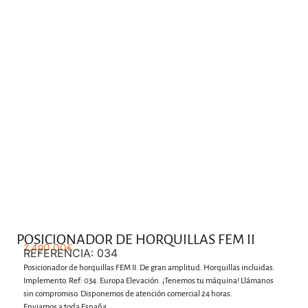
.
POSICIONADOR DE HORQUILLAS FEM II
2.490,00
€
REFERENCIA: 034
Posicionador de horquillas FEM II. De gran amplitud. Horquillas incluidas.
Implemento. Ref: 034. Europa Elevación. ¡Tenemos tu máquina! Llámanos
sin compromiso. Disponemos de atención comercial 24 horas.
Enviamos a toda España.