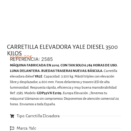
.
CARRETILLA ELEVADORA YALE DIESEL 3500
KILOS
13.950,00
€
REFERENCIA: 2585
MÁQUINA FABRICADA EN 2014. CON TAN SOLO 6.784 HORAS DE USO.
LUNA DELANTERA. RUEDAS TRASERAS NUEVAS. BÁSCULA.
Carretilla
elevadora diésel
YALE
. Capacidad: 3.500 kg. Mástil tríplex con elevación
libre y desplazador, 4.600 mm. Focos delanteros y trasero LED de alta
luminosidad. Respuesta rápida, eficiencia y muy buena maniobrabilidad
Ref: 2585. Modelo:
GDP35VX E2195.
Europa Elevación. ¡Tenemos tu
máquina! Llámanos sin compromiso. Disponemos de atención comercial 24
horas. Enviamos a toda España.
Tipo: Carretilla Elevadora
Marca: Yale