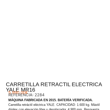
.
CARRETILLA RETRACTIL ELECTRICA
YALE MR16
5.990,00
€
REFERENCIA: 2284
MÁQUINA FABRICADA EN 2015. BATERÍA VERIFICADA.
Carretilla retráctil eléctrica YALE. CAPACIDAD: 1.600 kg. Mástil
dúplex con elevación libre y desplazador, 4.900 mm. Respuesta