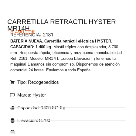
CARRETILLA RETRACTIL HYSTER
MR14H
8.490,00
€
REFERENCIA: 2181
BATERÍA NUEVA. Carretilla retráctil eléctrica HYSTER.
CAPACIDAD: 1.400 kg.
Mástil tríplex con desplazador, 8.700
mm. Respuesta rápida, eficiencia y muy buena maniobrabilidad.
Ref: 2181. Modelo: MR17H. Europa Elevación. ¡Tenemos tu
máquina! Llámanos sin compromiso. Disponemos de atención
comercial 24 horas. Enviamos a toda España.
Tipo: Recogepedidos
Marca: Hyster
Capacidad: 1400 KG Kg
Elevación: 8.700