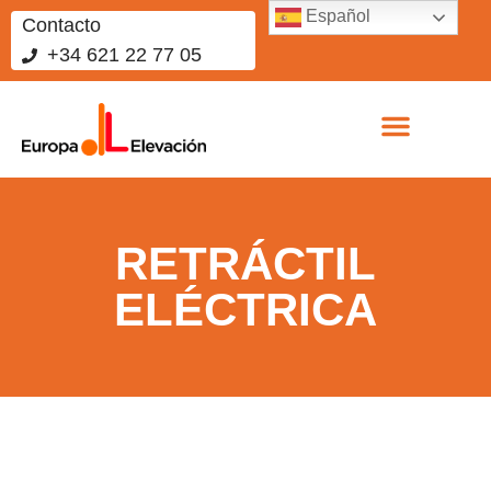
Español
Contacto
+34 621 22 77 05
Sobre nosotros
Vende tus equipos
Trabaja con nosotros
RETRÁCTIL
ELÉCTRICA