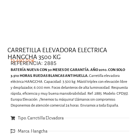
.
CARRETILLA ELEVADORA ELECTRICA
HANGCHA 3500 KG
13.490,00
€
REFERENCIA: 2885
BATERÍA NUEVA CON 30 MESES DE GARANTÍA. AÑO 2010. CON SOLO
3.510 HORAS. RUEDAS BLANCAS ANTIHUELLA.
Carretilla elevadora
eléctrica HANGCHA. Capacidad: 3.500 kg. Mástil tríplex con elevación libre
y desplazador, 6.000 mm. Focos delanteros de alta luminosidad. Respuesta
rápida, eficiencia y muy buena maniobrabilidad. Ref: 2885. Modelo: CPD35J.
Europa Elevación. ¡Tenemos tu máquina! Llámanos sin compromiso.
Disponemos de atención comercial 24 horas. Enviamos a toda España.
Tipo: Carretilla Elevadora
Marca: Hangcha