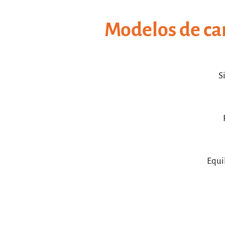
Modelos de car
S
Equi