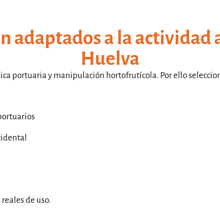
n adaptados a la actividad a
Huelva
stica portuaria y manipulación hortofrutícola. Por ello selec
portuarios
cidental
reales de uso.