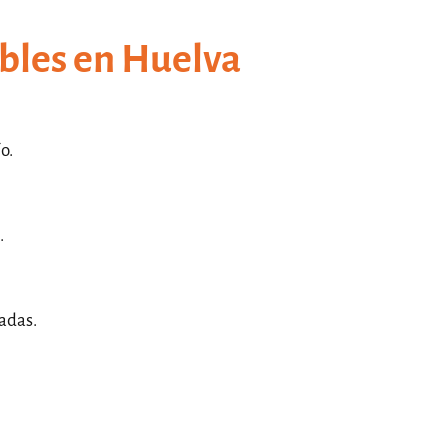
ibles en Huelva
o.
.
adas.