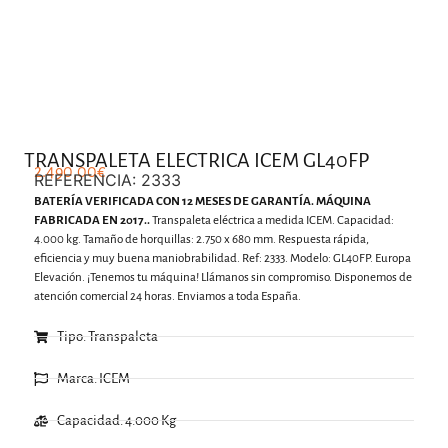
.
TRANSPALETA ELECTRICA ICEM GL40FP
2.490,00
€
REFERENCIA: 2333
BATERÍA VERIFICADA CON 12 MESES DE GARANTÍA. MÁQUINA
FABRICADA EN 2017..
Transpaleta eléctrica a medida ICEM. Capacidad:
4.000 kg. Tamaño de horquillas: 2.750 x 680 mm. Respuesta rápida,
eficiencia y muy buena maniobrabilidad. Ref: 2333. Modelo: GL40FP. Europa
Elevación. ¡Tenemos tu máquina! Llámanos sin compromiso. Disponemos de
atención comercial 24 horas. Enviamos a toda España.
Tipo: Transpaleta
Marca: ICEM
Capacidad: 4.000 Kg