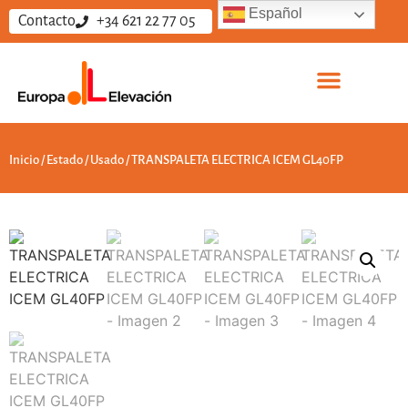
Español
Contacto
+34 621 22 77 05
Sobre nosotros
Vende tus equipos
Trabaja con nosotros
Inicio
/
Estado
/
Usado
/ TRANSPALETA ELECTRICA ICEM GL40FP