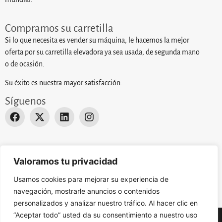
Compramos su carretilla
Si lo que necesita es vender su máquina, le hacemos la mejor
oferta por su carretilla elevadora ya sea usada, de segunda mano
o de ocasión.
Su éxito es nuestra mayor satisfacción.
Síguenos
Desarrollado por
Actualizate Studio
. © 2024 EUROPA
Valoramos tu privacidad
ELEVACION. Todos los derechos reservados.
Aviso Legal
.
Usamos cookies para mejorar su experiencia de
navegación, mostrarle anuncios o contenidos
personalizados y analizar nuestro tráfico. Al hacer clic en
“Aceptar todo” usted da su consentimiento a nuestro uso