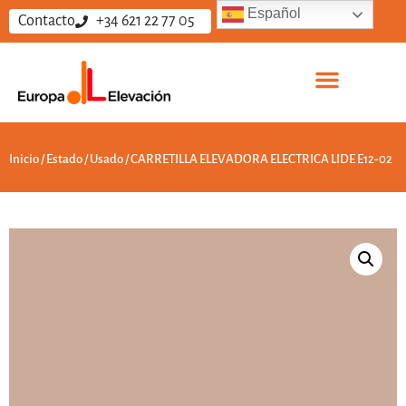
Español
Contacto
+34 621 22 77 05
Sobre nosotros
Vende tus equipos
Trabaja con nosotros
Inicio
/
Estado
/
Usado
/ CARRETILLA ELEVADORA ELECTRICA LIDE E12-02