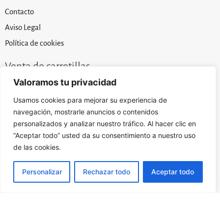
Contacto
Aviso Legal
Política de cookies
Venta de carretillas
Ofrecemos los mejores precios en carretillas elevadoras
Valoramos tu privacidad
de ocasión y nuevo.
Usamos cookies para mejorar su experiencia de
Nuestros precios son posibles gracias al esfuerzo y
navegación, mostrarle anuncios o contenidos
trabajo por conseguir las mejores oportunidades a nivel
personalizados y analizar nuestro tráfico. Al hacer clic en
mundial.
“Aceptar todo” usted da su consentimiento a nuestro uso
de las cookies.
Compramos su carretilla
Personalizar
Rechazar todo
Aceptar todo
Si lo que necesita es vender su máquina, le hacemos la mejor
oferta por su carretilla elevadora ya sea usada, de segunda mano
o de ocasión.
Su éxito es nuestra mayor satisfacción.