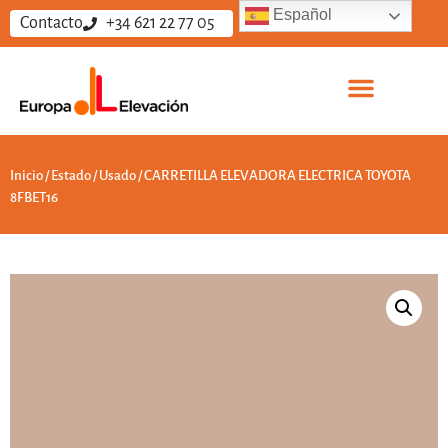
Español
Contacto
+34 621 22 77 05
Sobre nosotros
Vende tus equipos
Trabaja con nosotros
Inicio
/
Estado
/
Usado
/ CARRETILLA ELEVADORA ELECTRICA TOYOTA
8FBET16