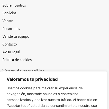
Sobre nosotros
Servicios
Ventas
Recambios
Vende tu equipo
Contacto
Aviso Legal
Política de cookies
Venta de carretillas
Ofrecemos los mejores precios en carretillas elevadoras
Valoramos tu privacidad
de ocasión y nuevo.
Usamos cookies para mejorar su experiencia de
Nuestros precios son posibles gracias al esfuerzo y
navegación, mostrarle anuncios o contenidos
trabajo por conseguir las mejores oportunidades a nivel
personalizados y analizar nuestro tráfico. Al hacer clic en
mundial.
“Aceptar todo” usted da su consentimiento a nuestro uso