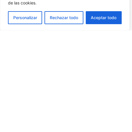
de las cookies.
Compramos su carretilla
Personalizar
Rechazar todo
Aceptar todo
Si lo que necesita es vender su máquina, le hacemos la mejor
oferta por su carretilla elevadora ya sea usada, de segunda mano
o de ocasión.
Su éxito es nuestra mayor satisfacción.
Síguenos
Desarrollado por
Actualizate Studio
. © 2024 EUROPA
ELEVACION. Todos los derechos reservados.
Aviso Legal
.
Aviso Legal
Política de cookies