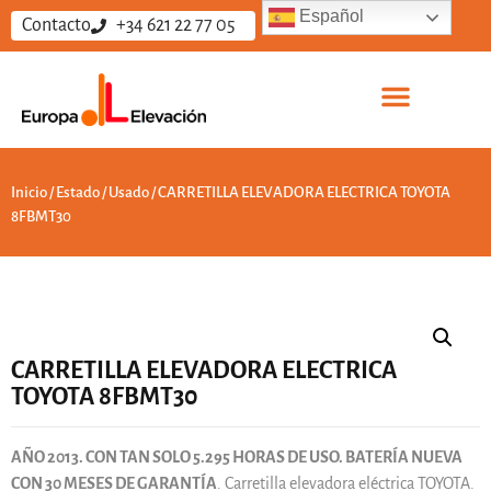
Español
Contacto
+34 621 22 77 05
Sobre nosotros
Vende tus equipos
Trabaja con nosotros
Inicio
/
Estado
/
Usado
/ CARRETILLA ELEVADORA ELECTRICA TOYOTA
8FBMT30
CARRETILLA ELEVADORA ELECTRICA
TOYOTA 8FBMT30
AÑO 2013. CON TAN SOLO 5.295 HORAS DE USO. BATERÍA NUEVA
CON 30 MESES DE GARANTÍA
. Carretilla elevadora eléctrica TOYOTA.