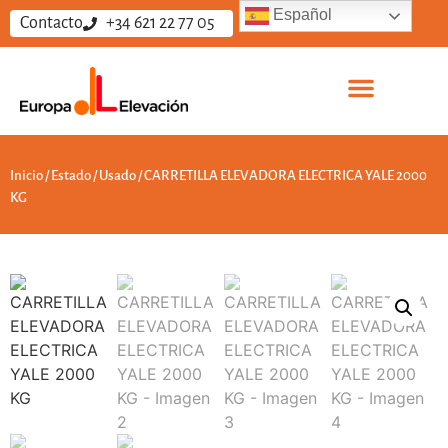
Español
Contacto
+34 621 22 77 05
Sobre nosotros
Vende tus equipos
Trabaja con nosotros
Inicio
/
Estado
/
Usado
/ CARRETILLA ELEVADORA ELECTRICA YALE 2000
KG