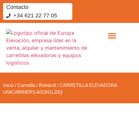
Contacto
+34 621 22 77 05
Sobre nosotros
Vende tus equipos
Trabaja con nosotros
Inicio
/
Carretilla
/
Retráctil
/ CARRETILLA ELEVADORA
UNICARRIERS AG2N1L20Q