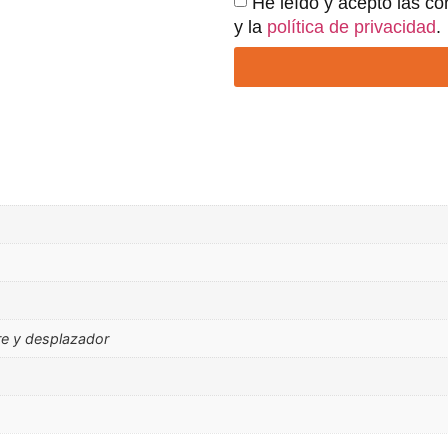
He leído y acepto las co
y la
política de privacidad
.
re y desplazador