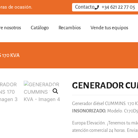
ras de ocasión.
Contacto
+34 621 22 77 05
e nosotros
Catálogo
Recambios
Vende tus equipos
 170 KVA
GENERADOR CUM
Generador diésel CUMMINS. 170 K
INSONORIZADO.
Modelo: C170D5
Europa Elevación. ¡Tenemos tu m
atención comercial 24 horas. Envi