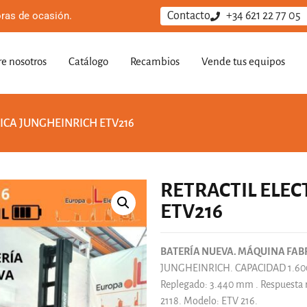
ras de ocasión.
Contacto
+34 621 22 77 05
e nosotros
Catálogo
Recambios
Vende tus equipos
RICA JUNGHEINRICH ETV216
RETRACTIL ELE
ETV216
BATERÍA NUEVA. MÁQUINA FABR
JUNGHEINRICH. CAPACIDAD 1.600 kg
Replegado: 3.440 mm . Respuesta r
2118. Modelo: ETV 216.