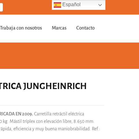
Español
Trabaja con nosotros
Marcas
Contacto
CTRICA JUNGHEINRICH
ICADA EN 2009.
Carretilla retráctil eléctrica
. Mástil tríplex con elevación libre, 8.650 mm.
ápida, eficiencia y muy buena maniobrabilidad. Ref.: