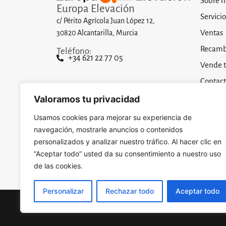
Sobre n
Europa Elevación
Servicio
c/ Périto Agrícola Juan López 12,
Ventas
30820 Alcantarilla, Murcia
Recamb
Teléfono:
+34 621 22 77 05
Vende 
Contac
Aviso L
Valoramos tu privacidad
Política
Usamos cookies para mejorar su experiencia de
navegación, mostrarle anuncios o contenidos
personalizados y analizar nuestro tráfico. Al hacer clic en
“Aceptar todo” usted da su consentimiento a nuestro uso
Desarrollado por
Actu
de las cookies.
Personalizar
Rechazar todo
Aceptar todo