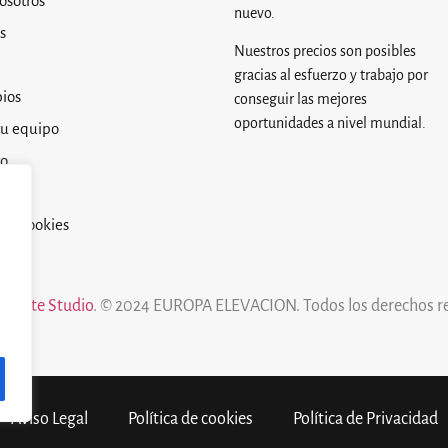
osotros
nuevo.
s
Nuestros precios son posibles
gracias al esfuerzo y trabajo por
ios
conseguir las mejores
oportunidades a nivel mundial.
tu equipo
to
egal
 de cookies
alizate Studio
. © 2024 EUROPA ELEVACION. Todos los derechos r
Aviso Legal
Política de cookies
Política de Privacidad