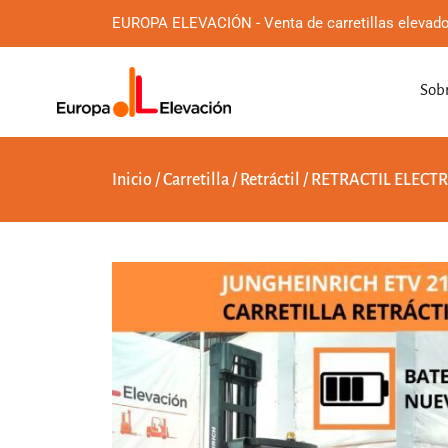
EUROPA ELEVACIÓN - Venta de carretillas elevado
Sobr
Inicio
/
Carretilla
/
Retráctil
/ RETRACTIL ELECT