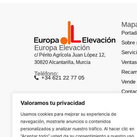
Mapa
Portad
Sobre 
Europa Elevación
Servic
c/ Périto Agrícola Juan López 12,
Ventas
30820 Alcantarilla, Murcia
Recam
Teléfono:
+34 621 22 77 05
Vende 
Contac
Aviso 
Valoramos tu privacidad
Políti
Usamos cookies para mejorar su experiencia de
navegación, mostrarle anuncios o contenidos
personalizados y analizar nuestro tráfico. Al hacer clic en
Desarrollado por
Actualizate
“Aceptar todo” usted da su consentimiento a nuestro uso